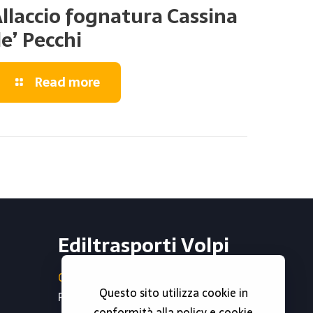
llaccio fognatura Cassina
e’ Pecchi
Read more
Ediltrasporti Volpi
0296790302
Questo sito utilizza cookie in
Partita iva : 06738810966
conformità alla policy e cookie