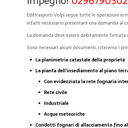
impegno!
0296790302
Ediltrasporti Volpi segue tutte le operazioni in 
infatti necessario presentare una domanda al co
La domanda deve essere debitamente firmata dal p
Sono necessari alcuni documenti, citeremo i prin
La planimetria catastale della proprietà
La pianta dell’insediamento al piano terr
Con evidenziata la rete fognaria inte
Rete civile
Industriale
Acque meteoriche
Condotti fognari di allacciamento fino a