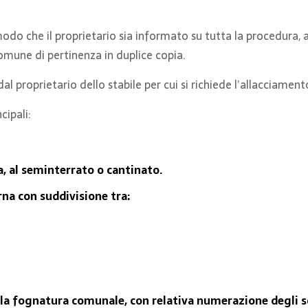
modo che il proprietario sia informato su tutta la procedura, a
mune di pertinenza in duplice copia.
roprietario dello stabile per cui si richiede l’allacciament
cipali:
a, al seminterrato o cantinato.
rna con suddivisione tra:
lla fognatura comunale, con relativa numerazione degli s