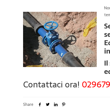
Non
tem
S
s
E
i
I
e
Contattaci ora!
02967
Share