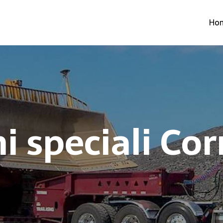
Ho
i speciali C