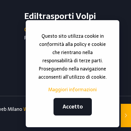
Ediltrasporti Volpi
0296790302
Questo sito utilizza cookie in
Partita iva : 06738810966
conformità alla policy e cookie
che rientrano nella
responsabilità di terze parti.
Proseguendo nella navigazione
acconsenti all’utilizzo di cookie.
Maggiori informazioni
Accetto
 web Milano
Web Revolution Milano.