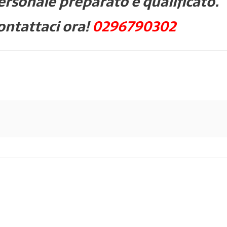
ersonale preparato e qualificato.
ontattaci ora!
0296790302