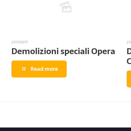
21/11/2017
21
Demolizioni speciali Opera
D
C
Read more