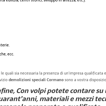
à edilizia, centri storici, sviluppo in altezza, etc.).
terie.
che, ecc.
 le quali sia necessaria la presenza di un’impresa qualificata e
vizio
demolizioni speciali Cormano
sono a vostra disposizio
nfine, Con volpi potete contare su 
uarant’anni, materiali e mezzi te