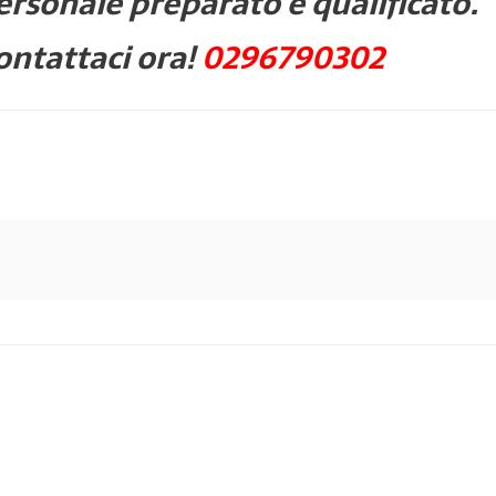
ersonale preparato e qualificato.
ontattaci ora!
0296790302