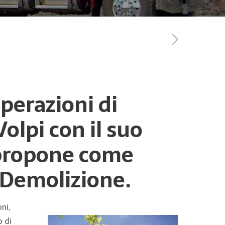
perazioni di
olpi con il suo
i propone come
i Demolizione.
ni,
o di