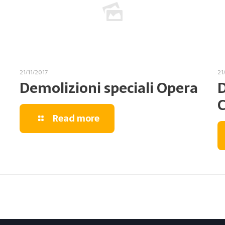
21/11/2017
21
Demolizioni speciali Opera
D
C
Read more