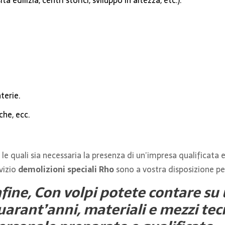
à edilizia, centri storici, sviluppo in altezza, etc.).
terie.
che, ecc.
 le quali sia necessaria la presenza di un’impresa qualificata e
vizio
demolizioni speciali Rho
sono a vostra disposizione per
nfine, Con volpi potete contare su 
uarant’anni, materiali e mezzi te