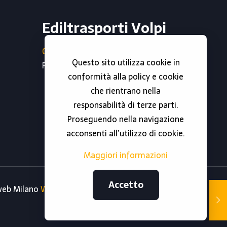
Ediltrasporti Volpi
0296790302
Questo sito utilizza cookie in
Partita iva : 06738810966
conformità alla policy e cookie
che rientrano nella
responsabilità di terze parti.
Proseguendo nella navigazione
acconsenti all’utilizzo di cookie.
Maggiori informazioni
Accetto
 web Milano
Web Revolution Milano.