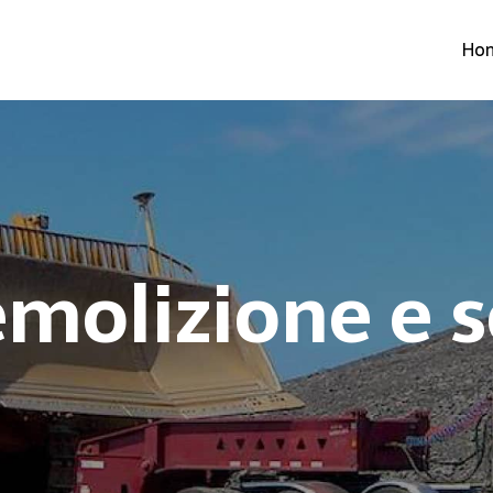
Ho
molizione e s