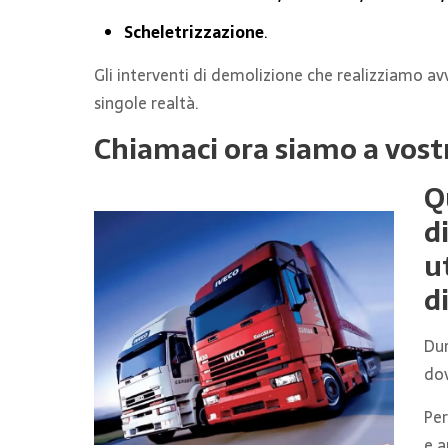
Scheletrizzazione
.
Gli interventi di demolizione che realizziamo a
singole realtà.
Chiamaci ora siamo a vost
Q
d
u
d
Dur
dov
Per
e a