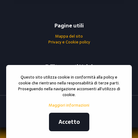
Pagine utili
Mappa del sito
Privacy e Cookie policy
Ediltrasporti Volpi
Questo sito utilizza cookie in conformità alla policy e
0296790302
cookie che rientrano nella responsabilità di terze parti.
Partita iva : 06738810966
Proseguendo nella navigazione acconsenti all’utilizzo di
cookie.
Maggiori informazioni
© 2021 All rights reserved
ediltrasportivolpi.it
Sito e
posizionamento realizzato dall'Agenzia web Milano
Web
Revolution Milano.
Accetto
Privacy e cookie policy
|
Mappa del sito