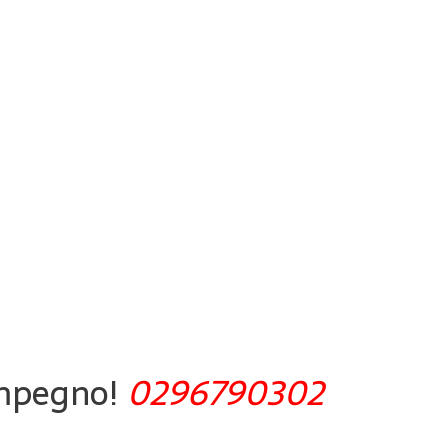
impegno!
0296790302