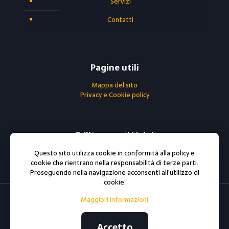
Servizi
Contatti
Pagine utili
Mappa del sito
Privacy e Cookie policy
Ediltrasporti Volpi
Questo sito utilizza cookie in conformità alla policy e
0296790302
cookie che rientrano nella responsabilità di terze parti.
Partita iva : 06738810966
Proseguendo nella navigazione acconsenti all’utilizzo di
cookie.
Maggiori informazioni
© 2021 All rights reserved
ediltrasportivolpi.it
Sito e
posizionamento realizzato dall'Agenzia web Milano
Web
Revolution Milano.
Accetto