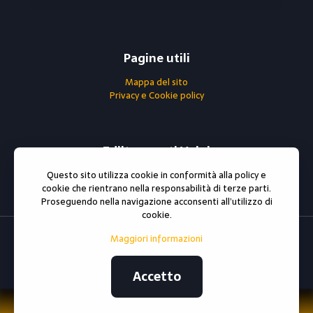
Pagine utili
Mappa del sito
Privacy e Cookie policy
Ediltrasporti Volpi
Questo sito utilizza cookie in conformità alla policy e
0296790302
cookie che rientrano nella responsabilità di terze parti.
Partita iva : 06738810966
Proseguendo nella navigazione acconsenti all’utilizzo di
cookie.
Maggiori informazioni
© 2021 All rights reserved
ediltrasportivolpi.it
Sito e
posizionamento realizzato dall'Agenzia web Milano
Web
Revolution Milano.
Accetto
Privacy e cookie policy
|
Mappa del sito