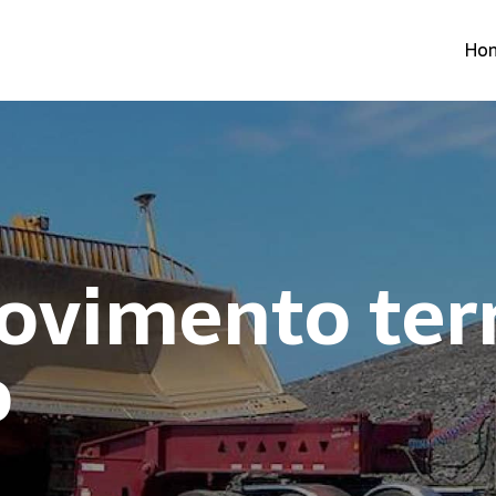
Ho
ovimento ter
o