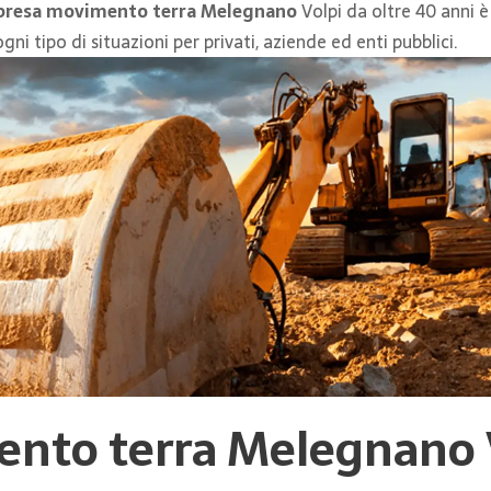
presa movimento terra Melegnano
Volpi da oltre 40 anni è
i tipo di situazioni per privati, aziende ed enti pubblici.
ento terra Melegnano