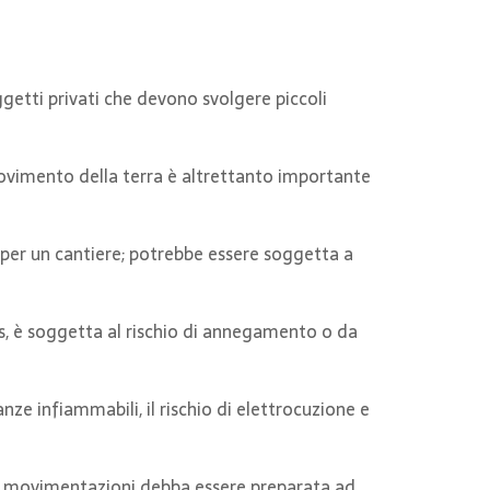
oggetti privati che devono svolgere piccoli
ovimento della terra è altrettanto importante
e per un cantiere; potrebbe essere soggetta a
as, è soggetta al rischio di annegamento o da
anze infiammabili, il rischio di elettrocuzione e
le movimentazioni debba essere preparata ad