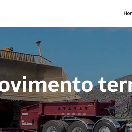
Ho
vimento terr