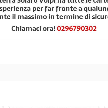
rra Solaro Volpi ha tutte le carte 
erienza per far fronte a qualunq
nte il massimo in termine di sicure
Chiamaci ora!
0296790302