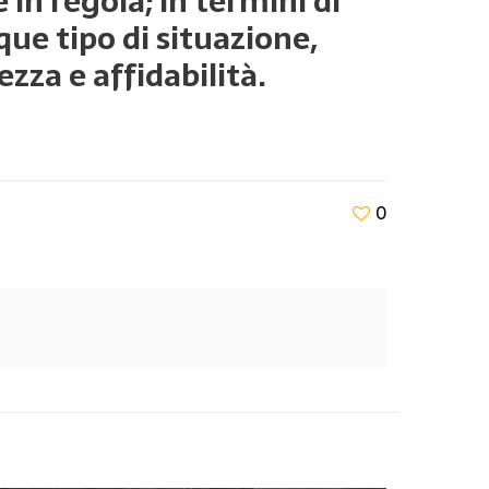
in regola; in termini di
ue tipo di situazione,
zza e affidabilità.
0