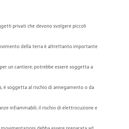
oggetti privati che devono svolgere piccoli
ovimento della terra è altrettanto importante
e per un cantiere; potrebbe essere soggetta a
as, è soggetta al rischio di annegamento o da
anze infiammabili, il rischio di elettrocuzione e
le movimentazioni debba essere preparata ad