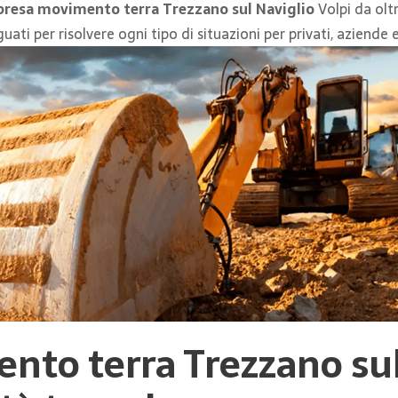
resa movimento terra Trezzano sul Naviglio
Volpi da oltr
i per risolvere ogni tipo di situazioni per privati, aziende e
nto terra Trezzano sul