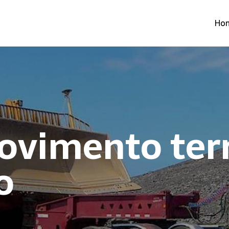
Ho
ovimento terr
o