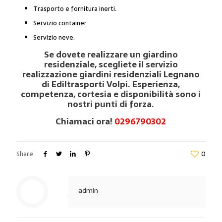
Trasporto e fornitura inerti.
Servizio container.
Servizio neve.
Se dovete realizzare un giardino
residenziale, scegliete il servizio
realizzazione giardini residenziali Legnano
di Ediltrasporti Volpi. Esperienza,
competenza, cortesia e disponibilità sono i
nostri punti di forza.
Chiamaci ora!
0296790302
Share
0
admin