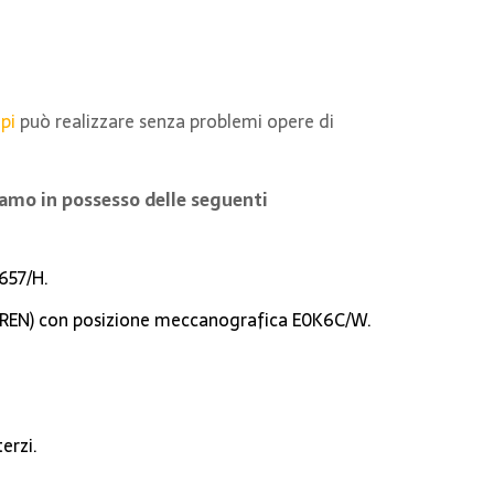
pi
può realizzare senza problemi opere di
siamo in possesso delle seguenti
5657/H.
a (REN) con posizione meccanografica E0K6C/W.
erzi.