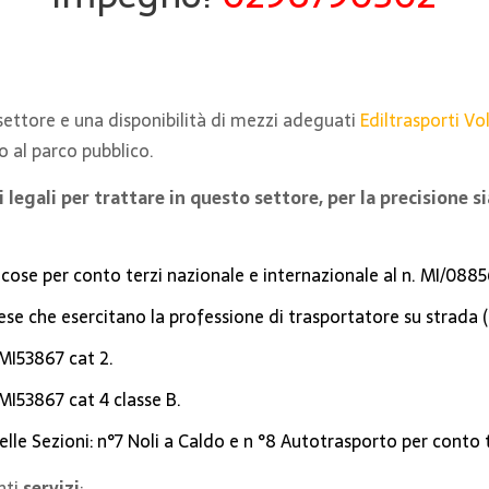
 settore e una disponibilità di mezzi adeguati
Ediltrasporti Vol
o al parco pubblico.
legali per trattare in questo settore, per la precisione 
i cose per conto terzi nazionale e internazionale al n. MI/088
rese che esercitano la professione di trasportatore su strad
 MI53867 cat 2.
 MI53867 cat 4 classe B.
elle Sezioni: n°7 Noli a Caldo e n °8 Autotrasporto per conto t
nti
servizi
: