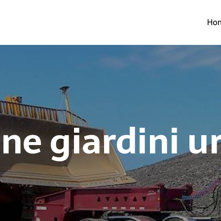
Ho
one giardini u