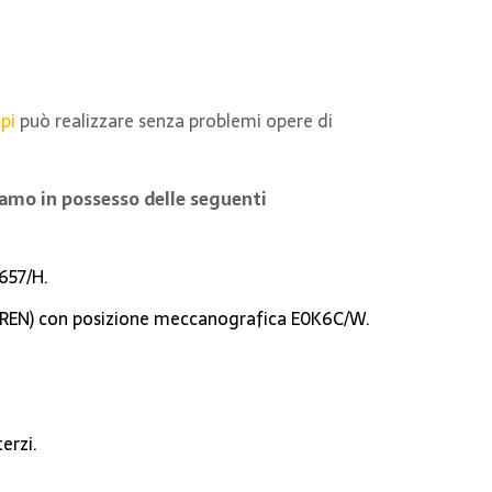
pi
può realizzare senza problemi opere di
siamo in possesso delle seguenti
5657/H.
a (REN) con posizione meccanografica E0K6C/W.
erzi.