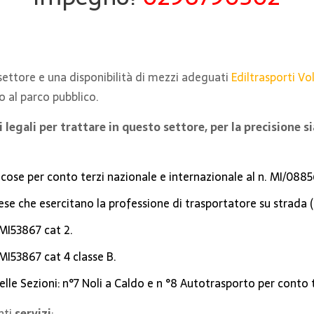
 settore e una disponibilità di mezzi adeguati
Ediltrasporti Vol
o al parco pubblico.
legali per trattare in questo settore, per la precisione 
i cose per conto terzi nazionale e internazionale al n. MI/088
rese che esercitano la professione di trasportatore su strad
 MI53867 cat 2.
 MI53867 cat 4 classe B.
elle Sezioni: n°7 Noli a Caldo e n °8 Autotrasporto per conto t
nti
servizi
: