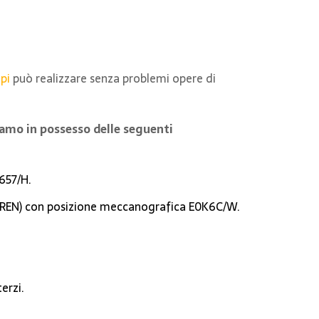
pi
può realizzare senza problemi opere di
siamo in possesso delle seguenti
5657/H.
a (REN) con posizione meccanografica E0K6C/W.
erzi.