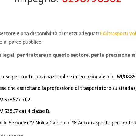
 settore e una disponibilità di mezzi adeguati
Ediltrasporti Vol
o al parco pubblico.
legali per trattare in questo settore, per la precisione 
i cose per conto terzi nazionale e internazionale al n. MI/088
rese che esercitano la professione di trasportatore su strad
 MI53867 cat 2.
 MI53867 cat 4 classe B.
elle Sezioni: n°7 Noli a Caldo e n °8 Autotrasporto per conto t
nti
servizi
: