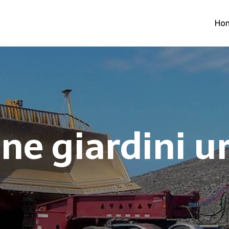
Ho
one giardini u