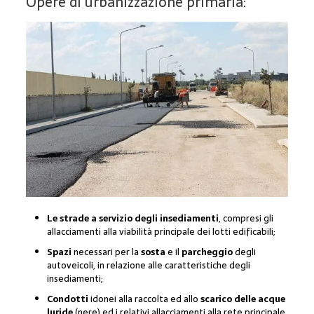
Opere di urbanizzazione primaria:
Le strade a servizio degli insediamenti
, compresi gli
allacciamenti alla viabilità principale dei lotti edificabili;
Spazi
necessari per la
sosta
e il
parcheggio
degli
autoveicoli, in relazione alle caratteristiche degli
insediamenti;
Condotti
idonei alla raccolta ed allo
scarico delle acque
luride
(nere) ed i relativi allacciamenti alla rete principale