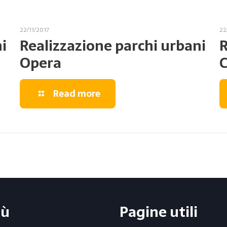
22/11/2017
22
i
Realizzazione parchi urbani
R
Opera
C
Read more
ù
Pagine utili