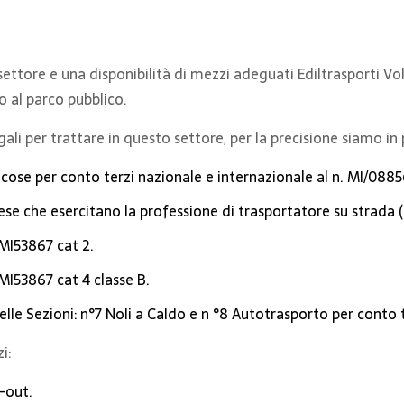
settore e una disponibilità di mezzi adeguati Ediltrasporti Vo
o al parco pubblico.
ali per trattare in questo settore, per la precisione siamo in
i cose per conto terzi nazionale e internazionale al n. MI/088
rese che esercitano la professione di trasportatore su strad
 MI53867 cat 2.
 MI53867 cat 4 classe B.
elle Sezioni: n°7 Noli a Caldo e n °8 Autotrasporto per conto t
i:
p-out.