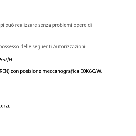
lpi può realizzare senza problemi opere di
 possesso delle seguenti Autorizzazioni:
5657/H.
a (REN) con posizione meccanografica E0K6C/W.
erzi.