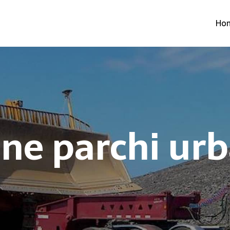
Ho
one parchi ur