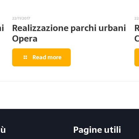
22/11/2017
22
i
Realizzazione parchi urbani
R
Opera
C
Read more
ù
Pagine utili