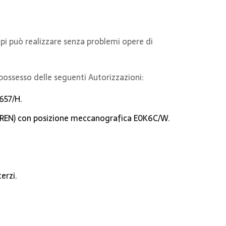
lpi può realizzare senza problemi opere di
 possesso delle seguenti Autorizzazioni:
5657/H.
a (REN) con posizione meccanografica E0K6C/W.
erzi.