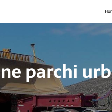
Ho
one parchi ur