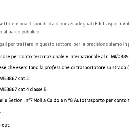
settore e una disponibilità di mezzi adeguati Ediltrasporti Vo
o al parco pubblico.
ali per trattare in questo settore, per la precisione siamo in
i cose per conto terzi nazionale e internazionale al n. MI/088
rese che esercitano la professione di trasportatore su strad
 MI53867 cat 2.
 MI53867 cat 4 classe B.
elle Sezioni: n°7 Noli a Caldo e n °8 Autotrasporto per conto t
i:
p-out.