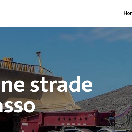
Ho
one strade
asso