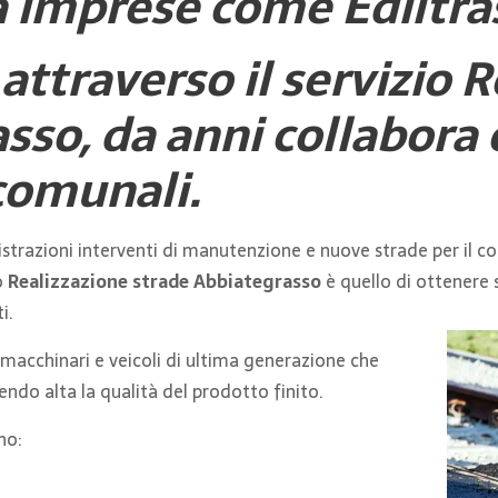
 imprese come Ediltras
attraverso il servizio 
so, da anni collabora c
comunali.
razioni interventi di manutenzione e nuove strade per il c
o
Realizzazione strade Abbiategrasso
è quello di ottenere 
i.
i macchinari e veicoli di ultima generazione che
do alta la qualità del prodotto finito.
no: