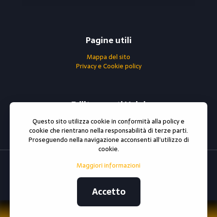
Pagine utili
Mappa del sito
Privacy e Cookie policy
Ediltrasporti Volpi
0296790302
Questo sito utilizza cookie in conformità alla policy e
Partita iva : 06738810966
cookie che rientrano nella responsabilità di terze parti.
Proseguendo nella navigazione acconsenti all’utilizzo di
cookie.
Maggiori informazioni
© 2021 All rights reserved
ediltrasportivolpi.it
Sito e
posizionamento realizzato dall'Agenzia web Milano
Web
Revolution Milano.
Accetto
Privacy e cookie policy
|
Mappa del sito