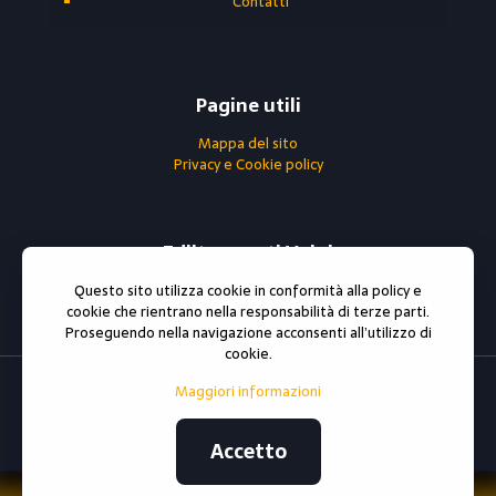
Contatti
Pagine utili
Mappa del sito
Privacy e Cookie policy
Ediltrasporti Volpi
Questo sito utilizza cookie in conformità alla policy e
0296790302
cookie che rientrano nella responsabilità di terze parti.
Partita iva : 06738810966
Proseguendo nella navigazione acconsenti all’utilizzo di
cookie.
Maggiori informazioni
© 2021 All rights reserved
ediltrasportivolpi.it
Sito e
posizionamento realizzato dall'Agenzia web Milano
Web
Revolution Milano.
Accetto
Privacy e cookie policy
|
Mappa del sito